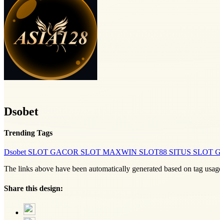
Dsobet
Trending Tags
Dsobet
SLOT GACOR
SLOT MAXWIN
SLOT88
SITUS SLOT
The links above have been automatically generated based on tag usage
Share this design: