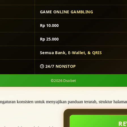
GAME ONLINE GAMBLING
Rp 10.000
Rp 25.000
Semua Bank, E-Wallet, & QRIS
🕒 24/7 NONSTOP
©2026 Dsobet
gaturan konsisten untuk menyajikan panduan terarah, struktur halaman
RE