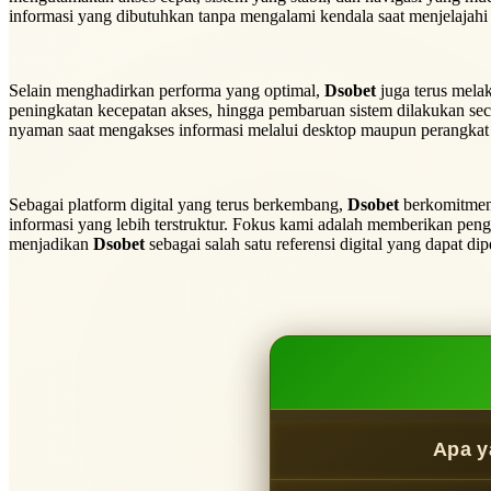
informasi yang dibutuhkan tanpa mengalami kendala saat menjelajahi
Selain menghadirkan performa yang optimal,
Dsobet
juga terus mela
peningkatan kecepatan akses, hingga pembaruan sistem dilakukan sec
nyaman saat mengakses informasi melalui desktop maupun perangkat s
Sebagai platform digital yang terus berkembang,
Dsobet
berkomitmen 
informasi yang lebih terstruktur. Fokus kami adalah memberikan pen
menjadikan
Dsobet
sebagai salah satu referensi digital yang dapat dip
Apa y