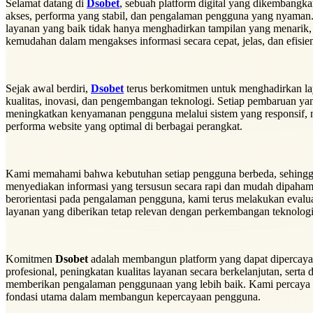
Selamat datang di
Dsobet
, sebuah platform digital yang dikembang
akses, performa yang stabil, dan pengalaman pengguna yang nyama
layanan yang baik tidak hanya menghadirkan tampilan yang menarik,
kemudahan dalam mengakses informasi secara cepat, jelas, dan efisie
Sejak awal berdiri,
Dsobet
terus berkomitmen untuk menghadirkan 
kualitas, inovasi, dan pengembangan teknologi. Setiap pembaruan ya
meningkatkan kenyamanan pengguna melalui sistem yang responsif, n
performa website yang optimal di berbagai perangkat.
Kami memahami bahwa kebutuhan setiap pengguna berbeda, sehing
menyediakan informasi yang tersusun secara rapi dan mudah dipaha
berorientasi pada pengalaman pengguna, kami terus melakukan eval
layanan yang diberikan tetap relevan dengan perkembangan teknologi 
Komitmen
Dsobet
adalah membangun platform yang dapat dipercaya 
profesional, peningkatan kualitas layanan secara berkelanjutan, ser
memberikan pengalaman penggunaan yang lebih baik. Kami percaya 
fondasi utama dalam membangun kepercayaan pengguna.