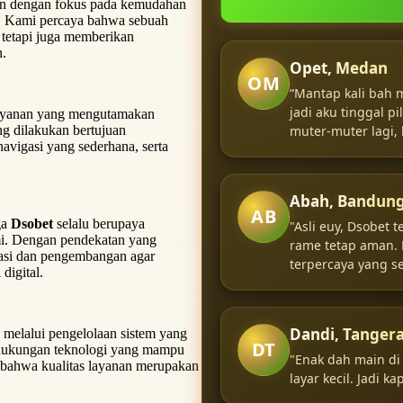
kan dengan fokus pada kemudahan
n. Kami percaya bahwa sebuah
 tetapi juga memberikan
n.
Opet, Medan
OM
“Mantap kali bah 
jadi aku tinggal p
layanan yang mengutamakan
muter-muter lagi,
ng dilakukan bertujuan
avigasi yang sederhana, serta
Abah, Bandun
AB
ga
Dsobet
selalu berupaya
"Asli euy, Dsobet 
mi. Dengan pendekatan yang
rame tetap aman. M
uasi dan pengembangan agar
terpercaya yang se
digital.
Dandi, Tanger
melalui pengelolaan sistem yang
DT
ta dukungan teknologi yang mampu
"Enak dah main di 
bahwa kualitas layanan merupakan
layar kecil. Jadi 