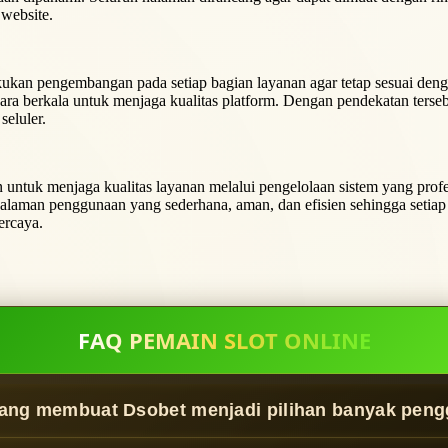
 website.
kukan pengembangan pada setiap bagian layanan agar tetap sesuai den
ara berkala untuk menjaga kualitas platform. Dengan pendekatan terse
eluler.
untuk menjaga kualitas layanan melalui pengelolaan sistem yang profe
galaman penggunaan yang sederhana, aman, dan efisien sehingga setia
ercaya.
FAQ PEMAIN SLOT ONLINE
ang membuat Dsobet menjadi pilihan banyak pen