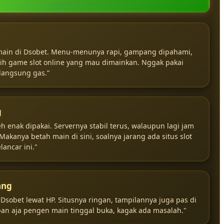
main di Dsobet. Menu-menunya rapi, gampang dipahami,
ilih game slot online yang mau dimainkan. Nggak pakai
 langsung gas.”
g
teh enak dipakai. Servernya stabil terus, walaupun lagi jam
akanya betah main di sini, soalnya jarang ada situs slot
lancar ini."
ang
Dsobet lewat HP. Situsnya ringan, tampilannya juga pas di
kapan aja pengen main tinggal buka, kagak ada masalah."