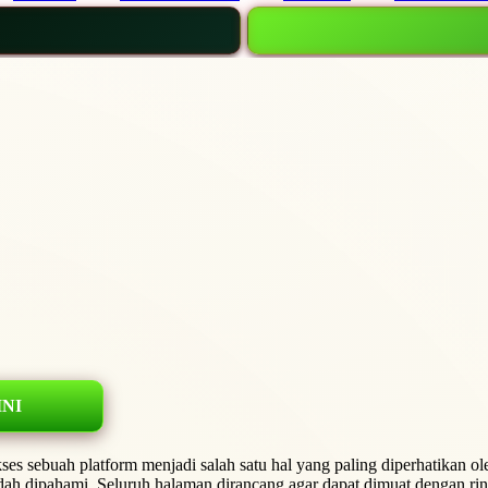
INI
s sebuah platform menjadi salah satu hal yang paling diperhatikan ol
udah dipahami. Seluruh halaman dirancang agar dapat dimuat dengan r